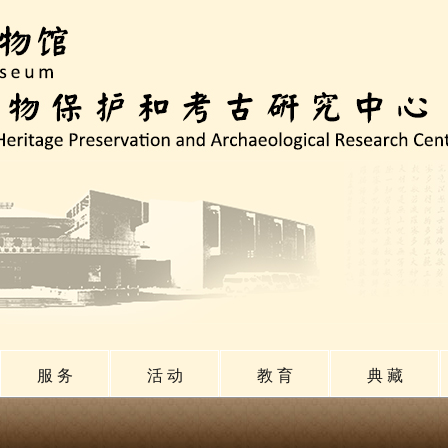
服 务
活 动
教 育
典 藏