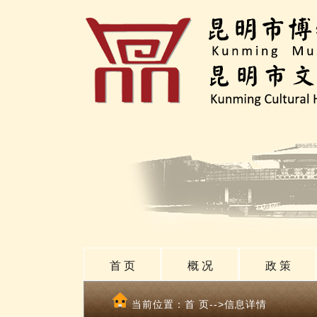
首 页
概 况
政 策
当前位置：
首 页
-->信息详情