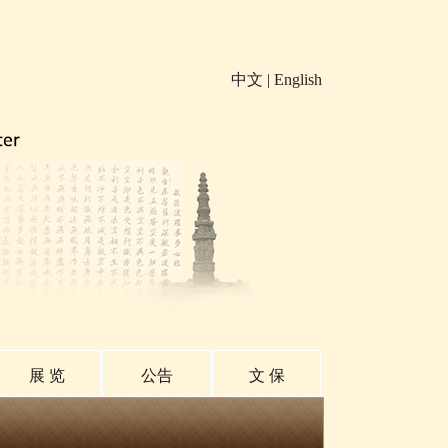
中文
|
English
展 览
公告
文 保