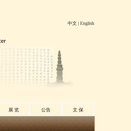
中文
|
English
展 览
公告
文 保