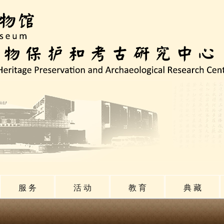
服 务
活 动
教 育
典 藏