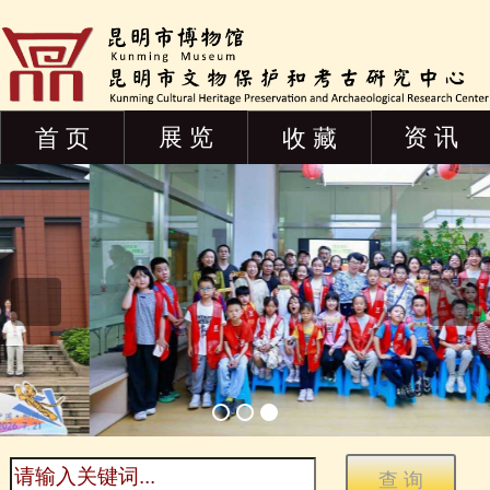
展 览
资 讯
首 页
收 藏