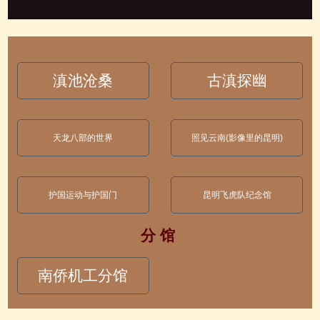
滇池沧桑
古滇探幽
天龙八部的世界
照见云南(影像里的昆明)
护国运动与护国门
昆明飞虎队纪念馆
分 馆
南侨机工分馆