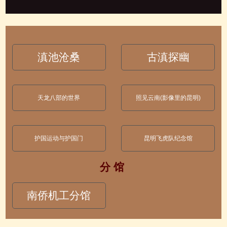
滇池沧桑
古滇探幽
天龙八部的世界
照见云南(影像里的昆明)
护国运动与护国门
昆明飞虎队纪念馆
分 馆
南侨机工分馆