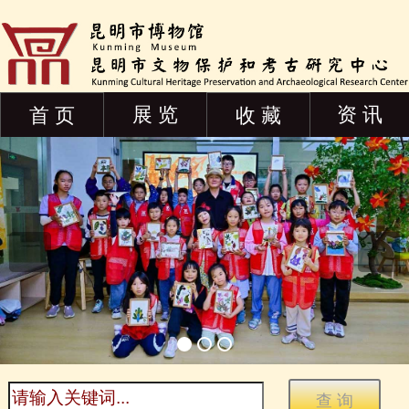
展 览
资 讯
首 页
收 藏