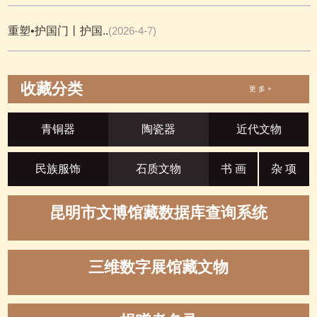
重塑•护国门丨护国..
(2026-4-7)
收藏分类
更 多 +
青铜器
陶瓷器
近代文物
民族服饰
石质文物
书 画
杂 项
昆明市文博馆藏数据库查询系统
三维数字展馆藏文物