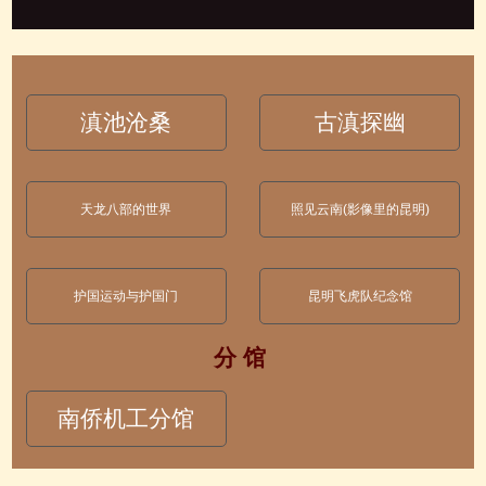
滇池沧桑
古滇探幽
天龙八部的世界
照见云南(影像里的昆明)
护国运动与护国门
昆明飞虎队纪念馆
分 馆
南侨机工分馆