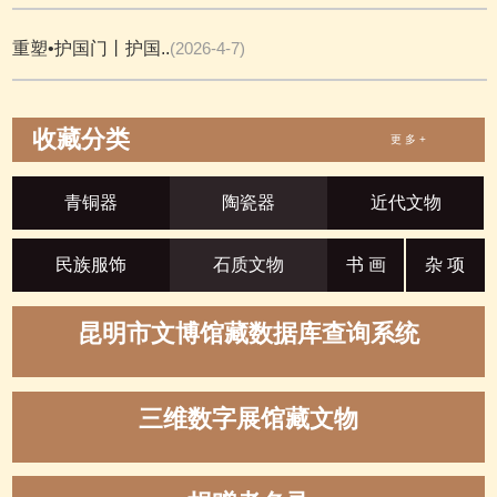
重塑•护国门丨护国..
(2026-4-7)
收藏分类
更 多 +
青铜器
陶瓷器
近代文物
民族服饰
石质文物
书 画
杂 项
昆明市文博馆藏数据库查询系统
三维数字展馆藏文物