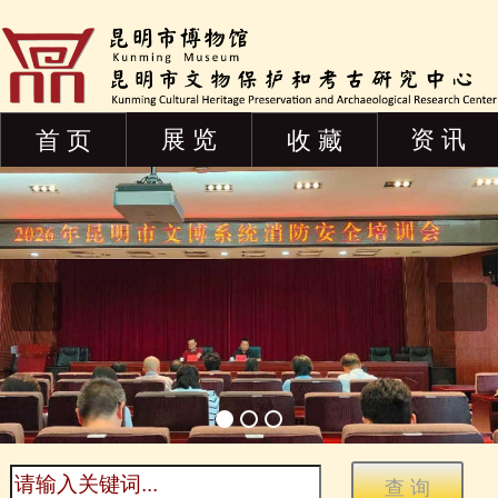
展 览
资 讯
首 页
收 藏