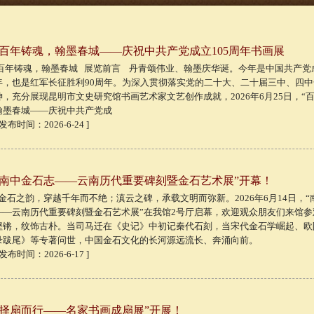
“百年铸魂，翰墨春城——庆祝中共产党成立105周年书画展
百年铸魂，翰墨春城 展览前言 丹青颂伟业、翰墨庆华诞。今年是中国共产党成
年，也是红军长征胜利90周年。为深入贯彻落实党的二十大、二十届三中、四中
神，充分展现昆明市文史研究馆书画艺术家文艺创作成就，2026年6月25日，“
翰墨春城——庆祝中共产党成
 发布时间：2026-6-24 ]
“南中金石志——云南历代重要碑刻暨金石艺术展”开幕！
金石之韵，穿越千年而不绝；滇云之碑，承载文明而弥新。2026年6月14日，“
——云南历代重要碑刻暨金石艺术展”在我馆2号厅启幕，欢迎观众朋友们来馆参
铿锵，纹饰古朴。当司马迁在《史记》中初记秦代石刻，当宋代金石学崛起、欧
录跋尾》等专著问世，中国金石文化的长河源远流长、奔涌向前。
 发布时间：2026-6-17 ]
“择扇而行——名家书画成扇展”开展！