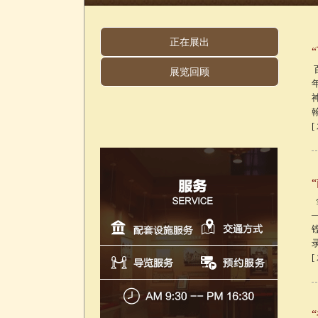
正在展出
展览回顾
[
[