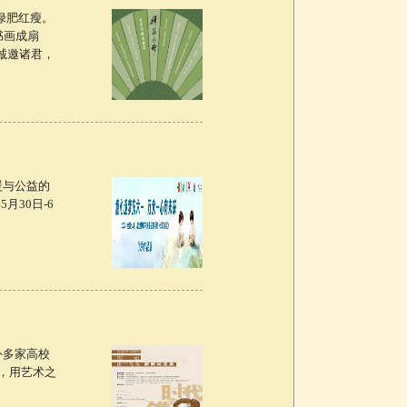
绿肥红瘦。
书画成扇
。诚邀诸君，
暖与公益的
月30日-6
内外多家高校
，用艺术之