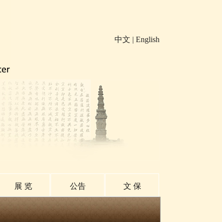
中文
|
English
展 览
公告
文 保