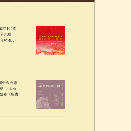
立105周
全会精
百年铸魂，
南中金石志
观！ 金石
阳修《集古