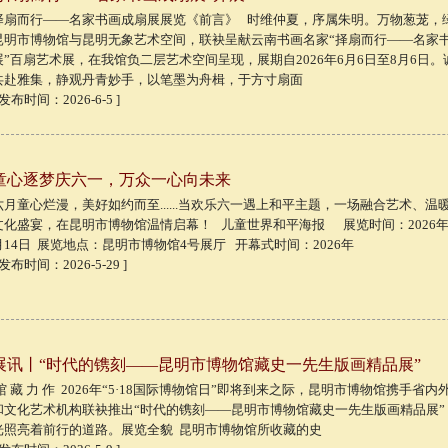
择扇而行——名家书画成扇展展览《前言》 时维仲夏，序属朱明。万物葱茏，
昆明市博物馆与昆明无象艺术空间，联袂呈献云南书画名家“择扇而行——名家
展”百扇艺术展，在我馆负二层艺术空间呈现，展期自2026年6月6日至8月6日
共赴雅集，静观丹青妙手，以笔墨为舟楫，于方寸扇面
 发布时间：2026-6-5 ]
童心逐梦庆六一，万众一心向未来
六月童心烂漫，美好如约而至......当欢乐六一遇上和平主题，一场融合艺术、温
文化盛宴，在昆明市博物馆温情启幕！ 儿童世界和平海报 展览时间：2026年5
月14日 展览地点：昆明市博物馆4号展厅 开幕式时间：2026年
 发布时间：2026-5-29 ]
展讯丨“时代的镌刻——昆明市博物馆藏史一先生版画精品展”
馆 藏 力 作 2026年“5·18国际博物馆日”即将到来之际，昆明市博物馆携手省
和文化艺术机构联袂推出“时代的镌刻——昆明市博物馆藏史一先生版画精品展”
光照亮着前行的道路。展览全貌 昆明市博物馆所收藏的史