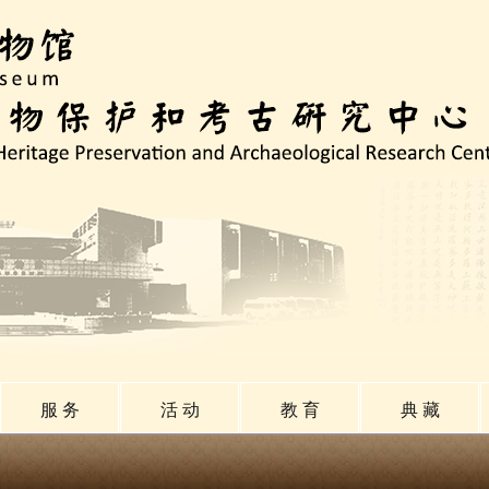
服 务
活 动
教 育
典 藏