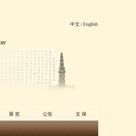
中文
|
English
展 览
公告
文 保