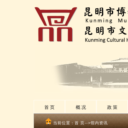
首 页
概 况
政 策
当前位置：
首 页
-->馆内资讯