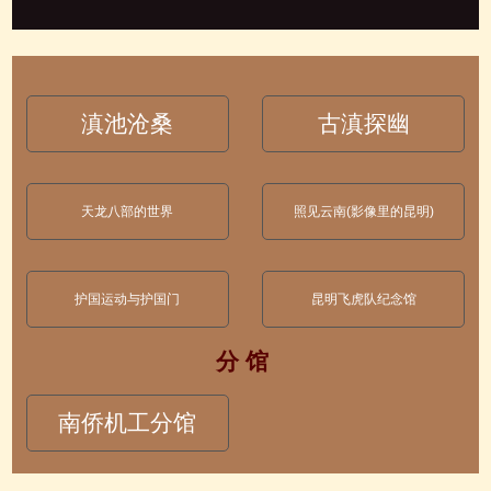
滇池沧桑
古滇探幽
天龙八部的世界
照见云南(影像里的昆明)
护国运动与护国门
昆明飞虎队纪念馆
分 馆
南侨机工分馆