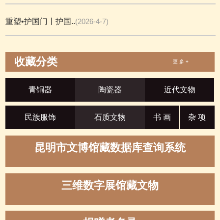
重塑•护国门丨护国..
(2026-4-7)
收藏分类
更 多 +
青铜器
陶瓷器
近代文物
民族服饰
石质文物
书 画
杂 项
昆明市文博馆藏数据库查询系统
三维数字展馆藏文物