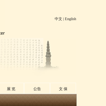
中文
|
English
展 览
公告
文 保