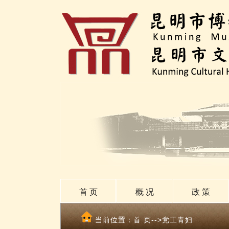
首 页
概 况
政 策
当前位置：
首 页
-->党工青妇