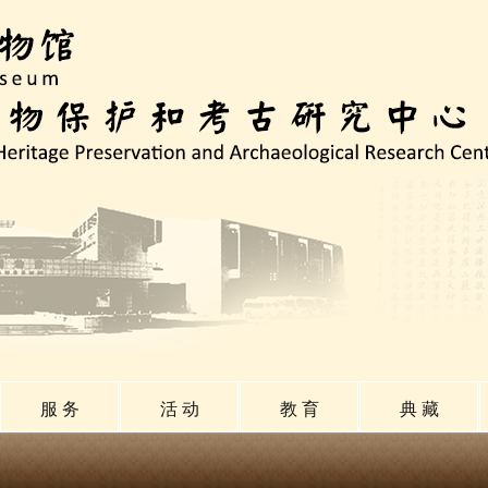
服 务
活 动
教 育
典 藏