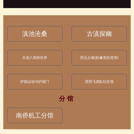
滇池沧桑
古滇探幽
天龙八部的世界
照见云南(影像里的昆明)
护国运动与护国门
昆明飞虎队纪念馆
分 馆
南侨机工分馆