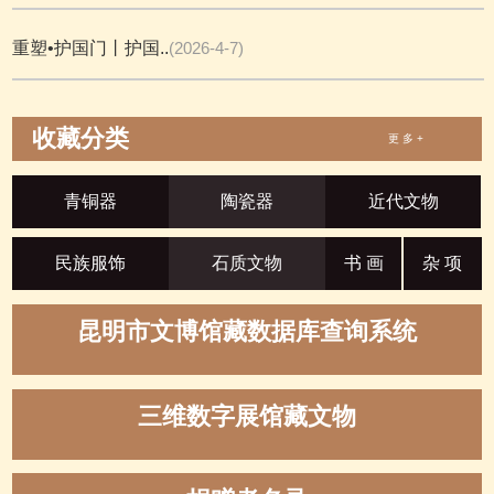
重塑•护国门丨护国..
(2026-4-7)
收藏分类
更 多 +
青铜器
陶瓷器
近代文物
民族服饰
石质文物
书 画
杂 项
昆明市文博馆藏数据库查询系统
三维数字展馆藏文物