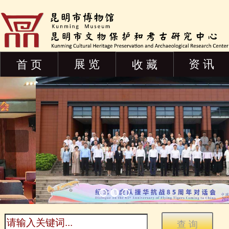
展 览
资 讯
首 页
收 藏