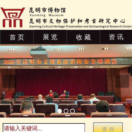
展 览
资 讯
首 页
收 藏