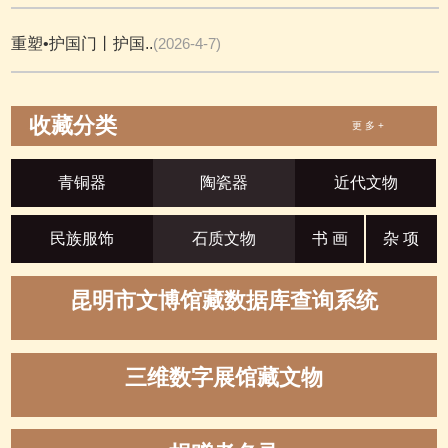
重塑•护国门丨护国..
(2026-4-7)
收藏分类
更 多 +
青铜器
陶瓷器
近代文物
民族服饰
石质文物
书 画
杂 项
昆明市文博馆藏数据库查询系统
三维数字展馆藏文物