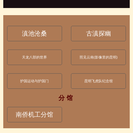
滇池沧桑
古滇探幽
天龙八部的世界
照见云南(影像里的昆明)
护国运动与护国门
昆明飞虎队纪念馆
分 馆
南侨机工分馆