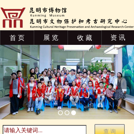
展 览
资 讯
首 页
收 藏