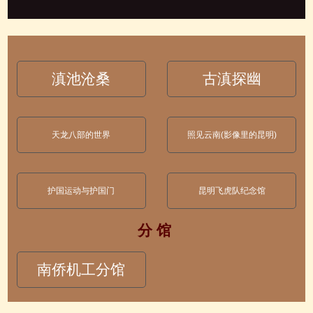
滇池沧桑
古滇探幽
天龙八部的世界
照见云南(影像里的昆明)
护国运动与护国门
昆明飞虎队纪念馆
分 馆
南侨机工分馆