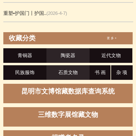
重塑•护国门丨护国..
(2026-4-7)
收藏分类
更 多 +
青铜器
陶瓷器
近代文物
民族服饰
石质文物
书 画
杂 项
昆明市文博馆藏数据库查询系统
三维数字展馆藏文物