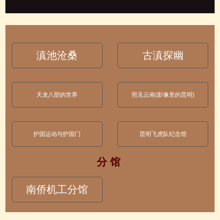
滇池沧桑
古滇探幽
天龙八部的世界
照见云南(影像里的昆明)
护国运动与护国门
昆明飞虎队纪念馆
分 馆
南侨机工分馆