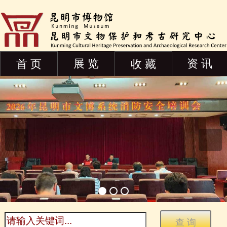
展 览
资 讯
首 页
收 藏