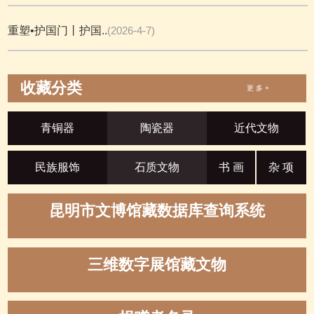
重塑•护国门丨护国..
(2026-4-7)
收藏分类
更 多 +
青铜器
陶瓷器
近代文物
民族服饰
石质文物
书 画
杂 项
昆明市文博馆藏数据库查询系统
三维数字展馆藏文物