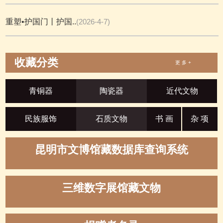
重塑•护国门丨护国..
(2026-4-7)
收藏分类
更 多 +
青铜器
陶瓷器
近代文物
民族服饰
石质文物
书 画
杂 项
昆明市文博馆藏数据库查询系统
三维数字展馆藏文物