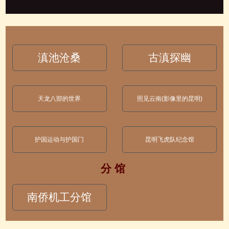
滇池沧桑
古滇探幽
天龙八部的世界
照见云南(影像里的昆明)
护国运动与护国门
昆明飞虎队纪念馆
分 馆
南侨机工分馆