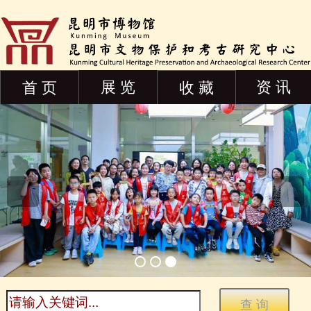
展 览
资 讯
首 页
收 藏