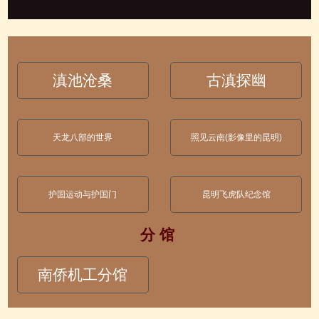
滇池沧桑
古滇探幽
天龙八部的世界
照见云南(影像里的昆明)
护国运动与护国门
昆明飞虎队纪念馆
分 馆
南侨机工分馆