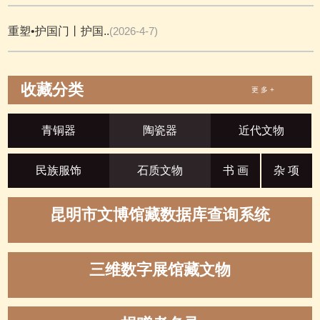
重塑•护国门丨护国..
(2026-4-7)
收藏分类
更 多 +
青铜器
陶瓷器
近代文物
民族服饰
石质文物
书 画
杂 项
昆明市文博馆藏数据库查询系统
三维数字展馆藏文物