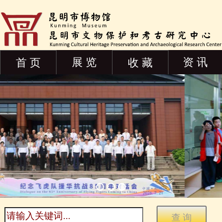
展 览
资 讯
首 页
收 藏