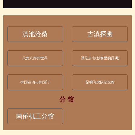
滇池沧桑
古滇探幽
天龙八部的世界
照见云南(影像里的昆明)
护国运动与护国门
昆明飞虎队纪念馆
分 馆
南侨机工分馆