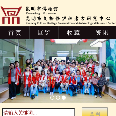
展 览
资 讯
首 页
收 藏