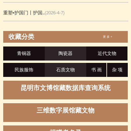
重塑•护国门丨护国..
(2026-4-7)
收藏分类
更 多 +
青铜器
陶瓷器
近代文物
民族服饰
石质文物
书 画
杂 项
昆明市文博馆藏数据库查询系统
三维数字展馆藏文物