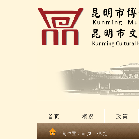
首 页
概 况
政 策
当前位置：
首 页
-->展览