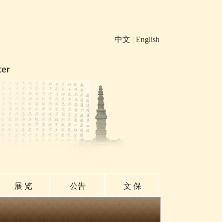
中文
|
English
展 览
公告
文 保