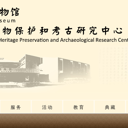
服 务
活 动
教 育
典 藏