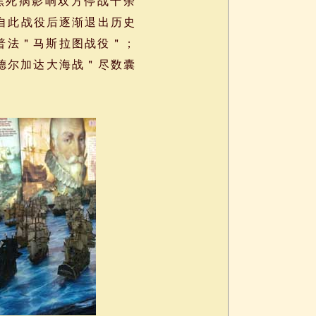
洲黑死病影响双方停战十余
器自此战役后逐渐退出历史
普法＂马斯拉图战役＂；
德尔加达大海战＂尽数囊