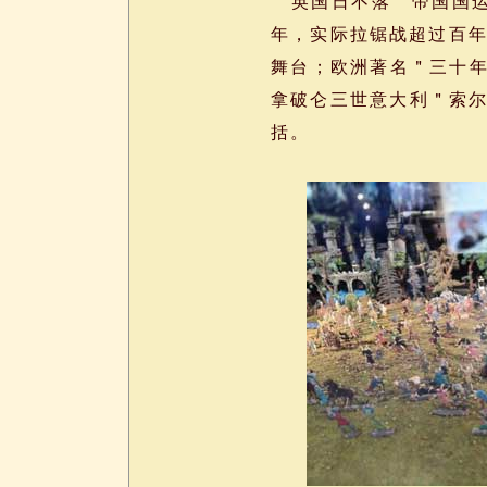
＂英国日不落＂帝国国运
年，实际拉锯战超过百年
舞台；欧洲著名＂三十
拿破仑三世意大利＂索尔
括。