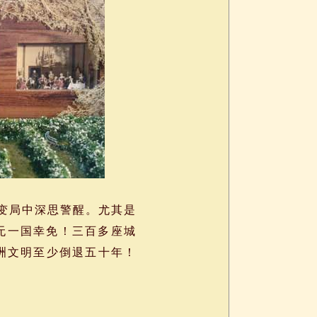
变局中深思警醒。尤其是
无一国幸免！三百多座城
洲文明至少倒退五十年！