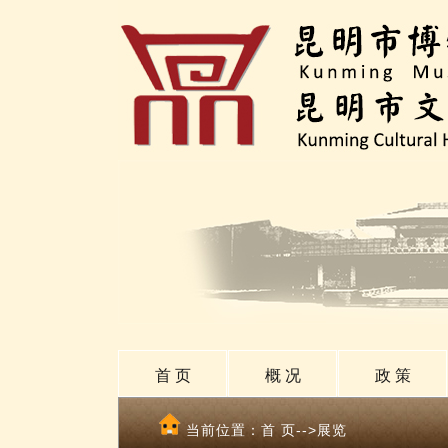
首 页
概 况
政 策
当前位置：
首 页
-->展览