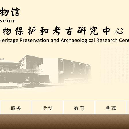
服 务
活 动
教 育
典 藏