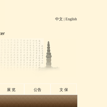
中文
|
English
展 览
公告
文 保