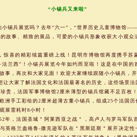
“小锡兵又来啦”
锡兵展览吗？去年“六一”，“世界历史儿童博物馆——
趣的故事、精致的展品，可爱的小锡兵形象收获大小观众
惊喜的精彩续篇重磅上线！昆明市博物馆再度携手苏
西·法兰西”！小锡兵展览今年如约而至啦！这是在中国
新故事，再次和大家见面！欢迎大家继续跟随小小锡兵，
让大家了解法国文化和法国最著名的历史，这些场景法
珍贵，法国军事博物馆2厘米薄型的锡兵馆藏不足百枚！
欧洲手工彩绘的2厘米超薄古董小锡兵，组成25个法国
观展需耗时8小时！
年，法国圣城＂阿莱西亚之战＂，高卢人与罗马军队首场
与英格兰盎格鲁-撒克逊军队在＂黑斯廷斯＂展开决定性