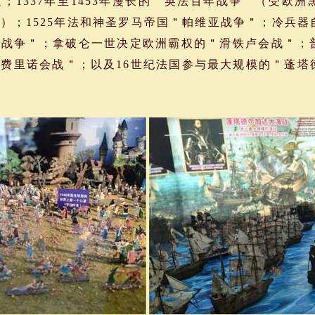
；1337年至1453年漫长的＂英法百年战争＂（受欧
）；1525年法和神圣罗马帝国＂帕维亚战争＂；冷兵
年战争＂；拿破仑一世决定欧洲霸权的＂滑铁卢会战＂；
费里诺会战＂；以及16世纪法国参与最大规模的＂蓬塔