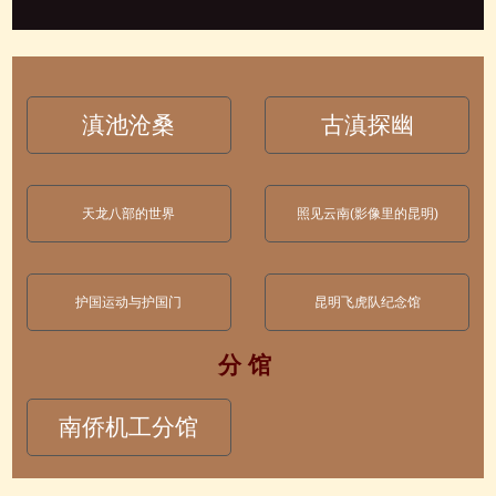
滇池沧桑
古滇探幽
天龙八部的世界
照见云南(影像里的昆明)
护国运动与护国门
昆明飞虎队纪念馆
分 馆
南侨机工分馆