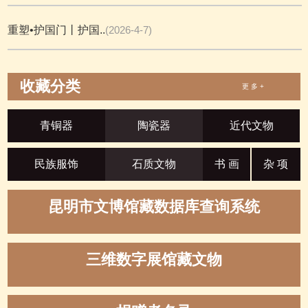
重塑•护国门丨护国..
(2026-4-7)
收藏分类
更 多 +
青铜器
陶瓷器
近代文物
民族服饰
石质文物
书 画
杂 项
昆明市文博馆藏数据库查询系统
三维数字展馆藏文物