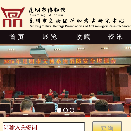
展 览
资 讯
首 页
收 藏