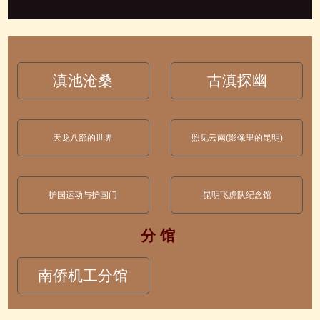
滇池沧桑
古滇探幽
天龙八部的世界
照见云南(影像里的昆明)
护国运动与护国门
昆明飞虎队纪念馆
分 馆
南侨机工分馆