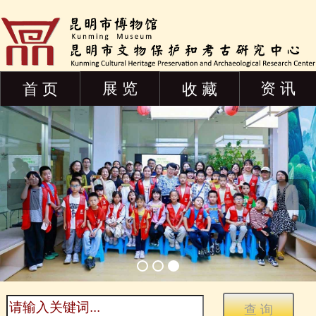
展 览
资 讯
首 页
收 藏