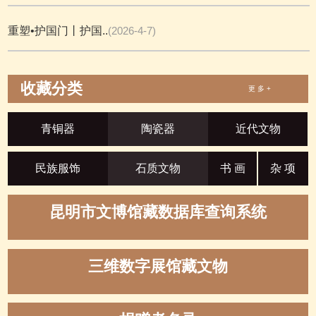
重塑•护国门丨护国..
(2026-4-7)
收藏分类
更 多 +
青铜器
陶瓷器
近代文物
民族服饰
石质文物
书 画
杂 项
昆明市文博馆藏数据库查询系统
三维数字展馆藏文物