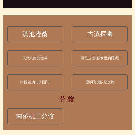
滇池沧桑
古滇探幽
天龙八部的世界
照见云南(影像里的昆明)
护国运动与护国门
昆明飞虎队纪念馆
分 馆
南侨机工分馆