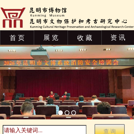
展 览
资 讯
首 页
收 藏