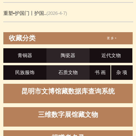
重塑•护国门丨护国..
(2026-4-7)
收藏分类
更 多 +
青铜器
陶瓷器
近代文物
民族服饰
石质文物
书 画
杂 项
昆明市文博馆藏数据库查询系统
三维数字展馆藏文物