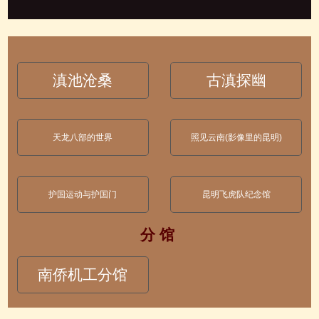
滇池沧桑
古滇探幽
天龙八部的世界
照见云南(影像里的昆明)
护国运动与护国门
昆明飞虎队纪念馆
分 馆
南侨机工分馆