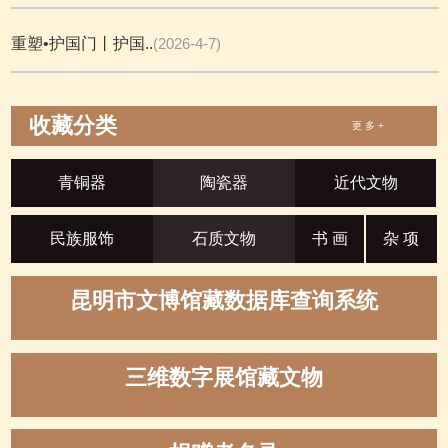
重塑•护国门丨护国..
(2026-4-7)
收藏分类
更 多 +
青铜器
陶瓷器
近代文物
民族服饰
石质文物
书 画
杂 项
昆明市文博馆藏数据库查询系统
三维数字展馆藏文物