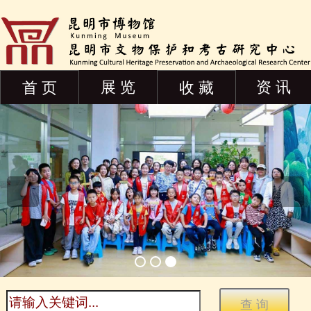
展 览
资 讯
首 页
收 藏