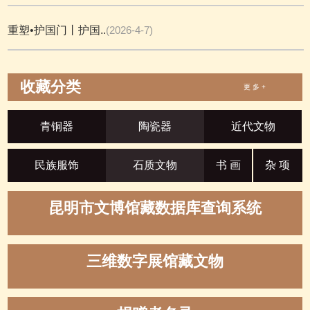
重塑•护国门丨护国..
(2026-4-7)
收藏分类
更 多 +
青铜器
陶瓷器
近代文物
民族服饰
石质文物
书 画
杂 项
昆明市文博馆藏数据库查询系统
三维数字展馆藏文物