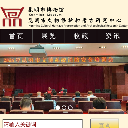
展 览
资 讯
首 页
收 藏