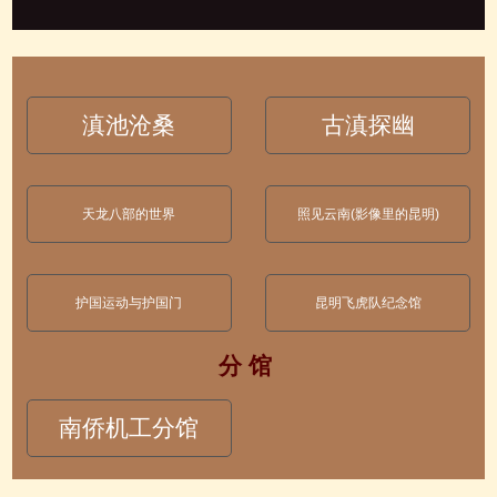
滇池沧桑
古滇探幽
天龙八部的世界
照见云南(影像里的昆明)
护国运动与护国门
昆明飞虎队纪念馆
分 馆
南侨机工分馆