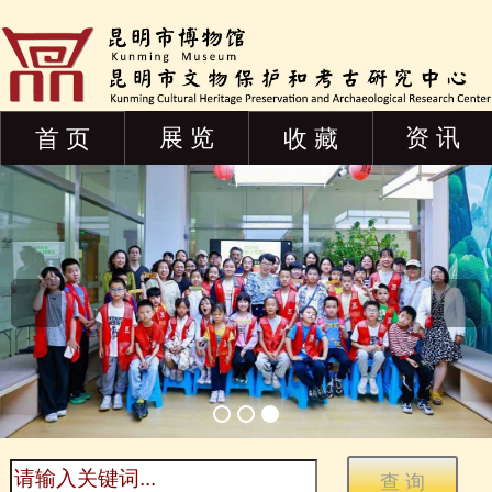
展 览
资 讯
首 页
收 藏