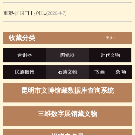
重塑•护国门丨护国..
(2026-4-7)
收藏分类
更 多 +
青铜器
陶瓷器
近代文物
民族服饰
石质文物
书 画
杂 项
昆明市文博馆藏数据库查询系统
三维数字展馆藏文物