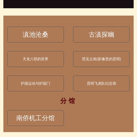
滇池沧桑
古滇探幽
天龙八部的世界
照见云南(影像里的昆明)
护国运动与护国门
昆明飞虎队纪念馆
分 馆
南侨机工分馆