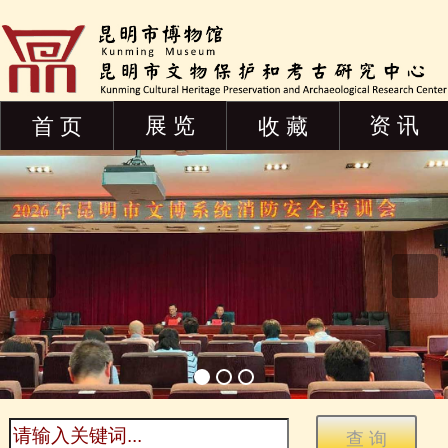
展 览
资 讯
首 页
收 藏