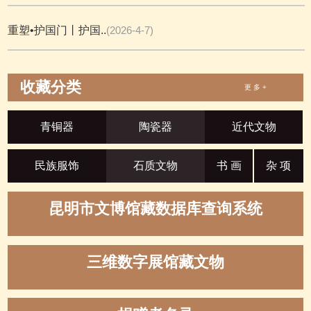
重塑•护国门丨护国..
(2026-4-7)
收藏分类
更 多 +
青铜器
陶瓷器
近代文物
民族服饰
石质文物
书 画
杂 项
昆明市文博馆藏数据库查询系统
三维数字展馆藏文物