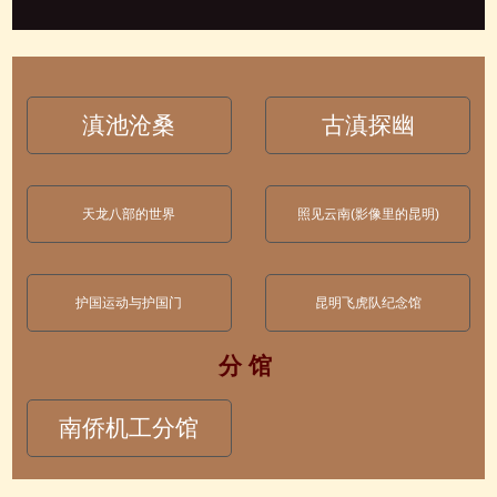
滇池沧桑
古滇探幽
天龙八部的世界
照见云南(影像里的昆明)
护国运动与护国门
昆明飞虎队纪念馆
分 馆
南侨机工分馆