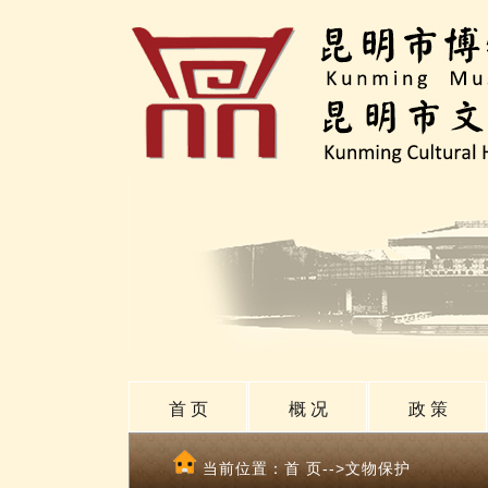
首 页
概 况
政 策
当前位置：
首 页
-->文物保护