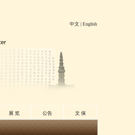
中文
|
English
展 览
公告
文 保