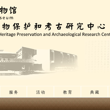
服 务
活 动
教 育
典 藏