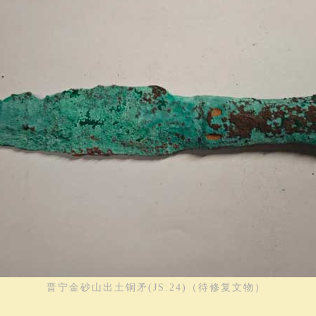
晋宁金砂山出土铜矛(JS:24)（待修复文物）