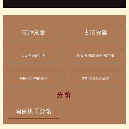
滇池沧桑
古滇探幽
天龙八部的世界
照见云南(影像里的昆明)
护国运动与护国门
昆明飞虎队纪念馆
分 馆
南侨机工分馆