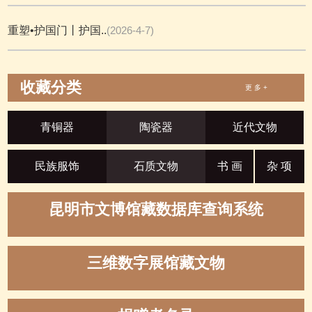
重塑•护国门丨护国..
(2026-4-7)
收藏分类
更 多 +
青铜器
陶瓷器
近代文物
民族服饰
石质文物
书 画
杂 项
昆明市文博馆藏数据库查询系统
三维数字展馆藏文物