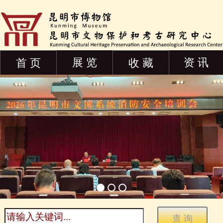
展 览
资 讯
首 页
收 藏