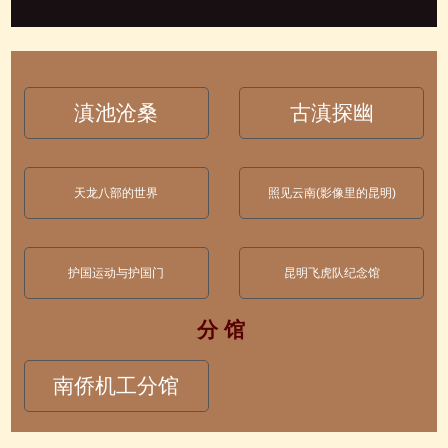
滇池沧桑
古滇探幽
天龙八部的世界
照见云南(影像里的昆明)
护国运动与护国门
昆明飞虎队纪念馆
分 馆
南侨机工分馆