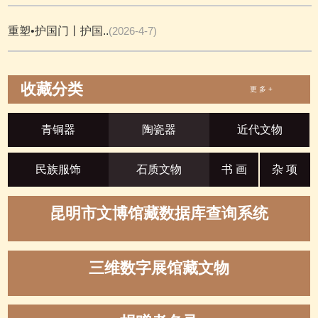
重塑•护国门丨护国..
(2026-4-7)
收藏分类
更 多 +
青铜器
陶瓷器
近代文物
民族服饰
石质文物
书 画
杂 项
昆明市文博馆藏数据库查询系统
三维数字展馆藏文物