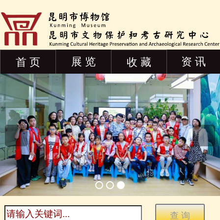
展 览
资 讯
首 页
收 藏