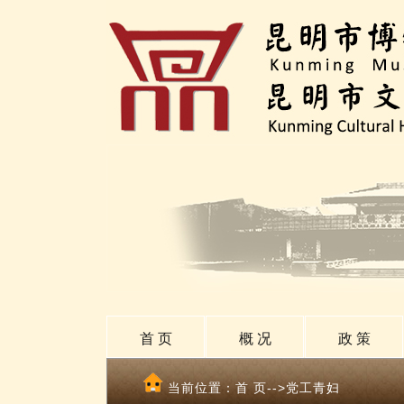
首 页
概 况
政 策
当前位置：
首 页
-->党工青妇