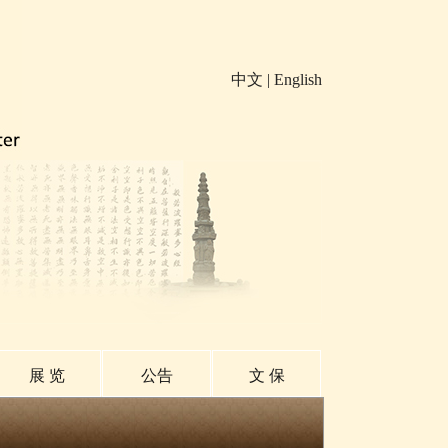
中文
|
English
展 览
公告
文 保