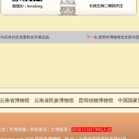
与石井社区党委联合开展抗战..
下一条:
昆明市博物馆党支部与昆
云南省博物馆
云南省民族博物馆
昆明动物博物馆
中国国家
展览
|
市博收藏
|
本馆资讯
|
文博集萃
|
访问[112427306]人次
016：Kmmusenm.com 2016 昆明市博物馆 地 址：云南省昆明市拓东路93号