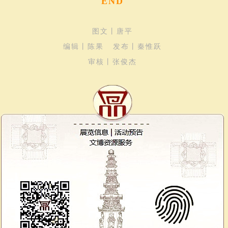
END
图文丨唐平
编辑丨陈果 发布丨秦惟跃
审核丨张俊杰