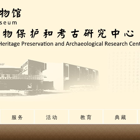
服 务
活 动
教 育
典 藏