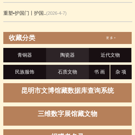
重塑•护国门丨护国..
(2026-4-7)
收藏分类
更 多 +
青铜器
陶瓷器
近代文物
民族服饰
石质文物
书 画
杂 项
昆明市文博馆藏数据库查询系统
三维数字展馆藏文物