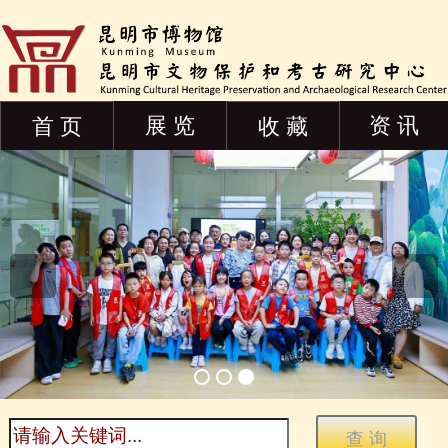
展 览
资 讯
首 页
收 藏