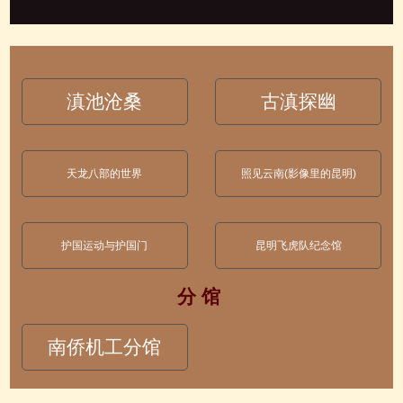
滇池沧桑
古滇探幽
天龙八部的世界
照见云南(影像里的昆明)
护国运动与护国门
昆明飞虎队纪念馆
分 馆
南侨机工分馆