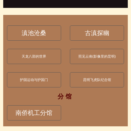
滇池沧桑
古滇探幽
天龙八部的世界
照见云南(影像里的昆明)
护国运动与护国门
昆明飞虎队纪念馆
分 馆
南侨机工分馆