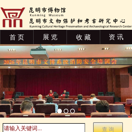
展 览
资 讯
首 页
收 藏