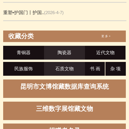
重塑•护国门丨护国..
(2026-4-7)
收藏分类
更 多 +
青铜器
陶瓷器
近代文物
民族服饰
石质文物
书 画
杂 项
昆明市文博馆藏数据库查询系统
三维数字展馆藏文物