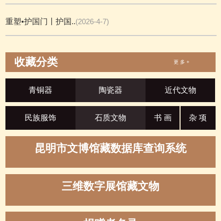
重塑•护国门丨护国..
(2026-4-7)
收藏分类
更 多 +
青铜器
陶瓷器
近代文物
民族服饰
石质文物
书 画
杂 项
昆明市文博馆藏数据库查询系统
三维数字展馆藏文物