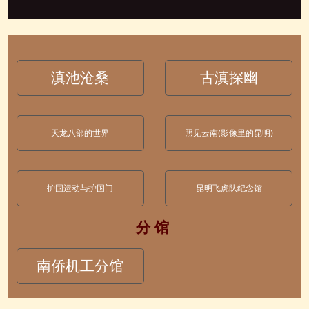
滇池沧桑
古滇探幽
天龙八部的世界
照见云南(影像里的昆明)
护国运动与护国门
昆明飞虎队纪念馆
分 馆
南侨机工分馆