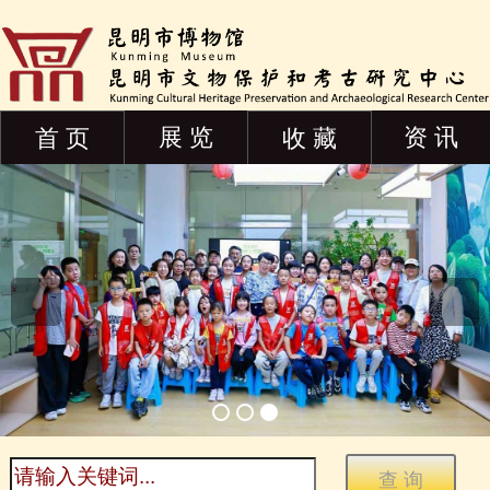
展 览
资 讯
首 页
收 藏