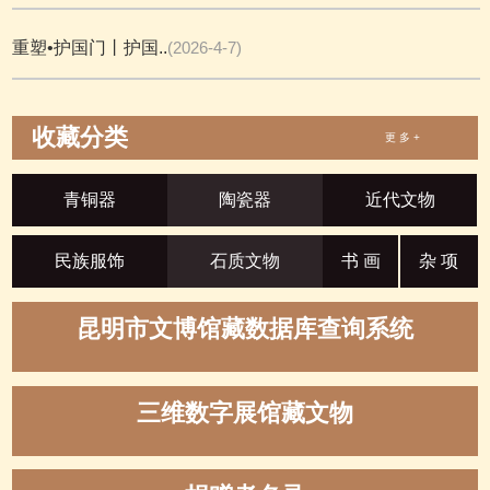
重塑•护国门丨护国..
(2026-4-7)
收藏分类
更 多 +
青铜器
陶瓷器
近代文物
民族服饰
石质文物
书 画
杂 项
昆明市文博馆藏数据库查询系统
三维数字展馆藏文物