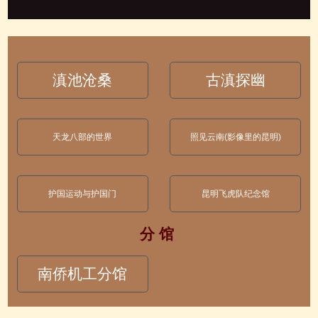
滇池沧桑
古滇探幽
天龙八部的世界
照见云南(影像里的昆明)
护国运动与护国门
昆明飞虎队纪念馆
分 馆
南侨机工分馆