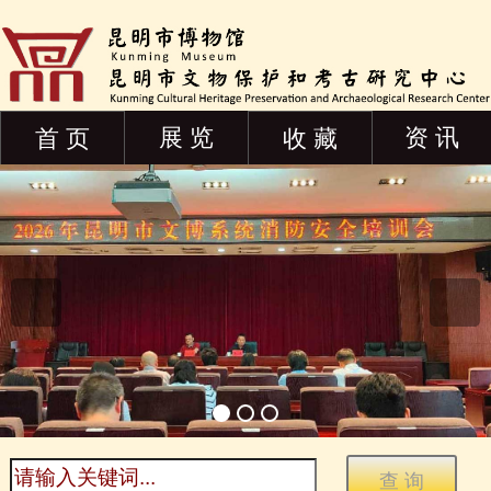
展 览
资 讯
首 页
收 藏