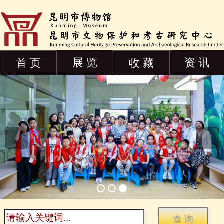
展 览
资 讯
首 页
收 藏