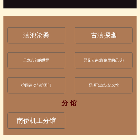
滇池沧桑
古滇探幽
天龙八部的世界
照见云南(影像里的昆明)
护国运动与护国门
昆明飞虎队纪念馆
分 馆
南侨机工分馆