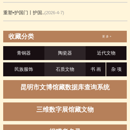
重塑•护国门丨护国..
(2026-4-7)
收藏分类
更 多 +
青铜器
陶瓷器
近代文物
民族服饰
石质文物
书 画
杂 项
昆明市文博馆藏数据库查询系统
三维数字展馆藏文物