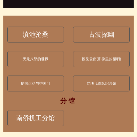
滇池沧桑
古滇探幽
天龙八部的世界
照见云南(影像里的昆明)
护国运动与护国门
昆明飞虎队纪念馆
分 馆
南侨机工分馆