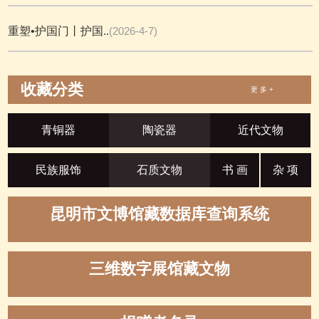
重塑•护国门丨护国..
(2026-4-7)
收藏分类
更 多 +
青铜器
陶瓷器
近代文物
民族服饰
石质文物
书 画
杂 项
昆明市文博馆藏数据库查询系统
三维数字展馆藏文物