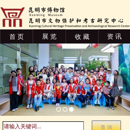
展 览
资 讯
首 页
收 藏