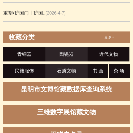
重塑•护国门丨护国..
(2026-4-7)
收藏分类
更 多 +
青铜器
陶瓷器
近代文物
民族服饰
石质文物
书 画
杂 项
昆明市文博馆藏数据库查询系统
三维数字展馆藏文物