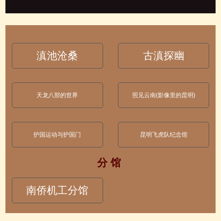
滇池沧桑
古滇探幽
天龙八部的世界
照见云南(影像里的昆明)
护国运动与护国门
昆明飞虎队纪念馆
分 馆
南侨机工分馆