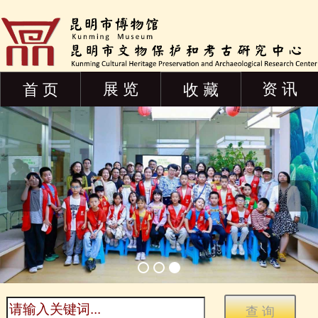
展 览
资 讯
首 页
收 藏