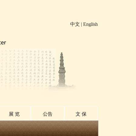
中文
|
English
展 览
公告
文 保