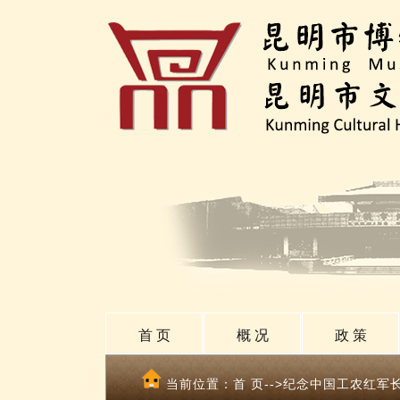
首 页
概 况
政 策
当前位置：
首 页
-->纪念中国工农红军