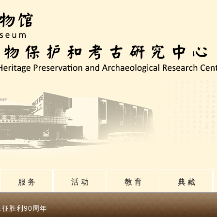
服 务
活 动
教 育
典 藏
长征胜利90周年