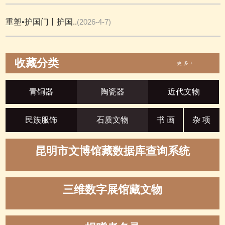
重塑•护国门丨护国..
(2026-4-7)
收藏分类
更 多 +
青铜器
陶瓷器
近代文物
民族服饰
石质文物
书 画
杂 项
昆明市文博馆藏数据库查询系统
三维数字展馆藏文物