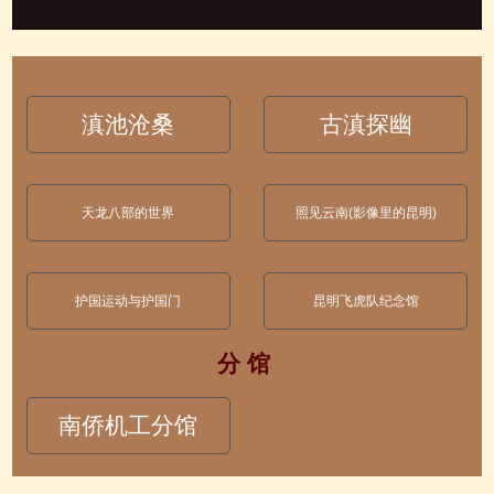
滇池沧桑
古滇探幽
天龙八部的世界
照见云南(影像里的昆明)
护国运动与护国门
昆明飞虎队纪念馆
分 馆
南侨机工分馆