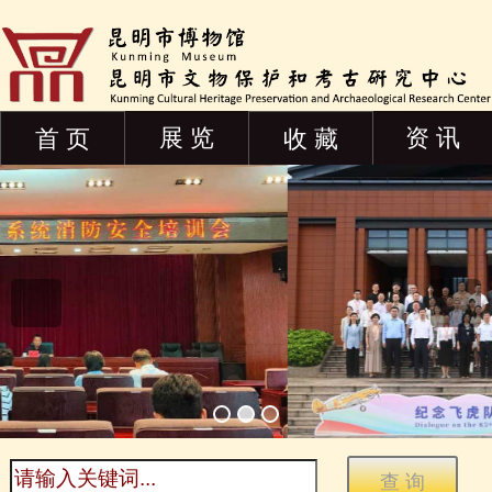
展 览
资 讯
首 页
收 藏