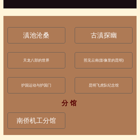
滇池沧桑
古滇探幽
天龙八部的世界
照见云南(影像里的昆明)
护国运动与护国门
昆明飞虎队纪念馆
分 馆
南侨机工分馆