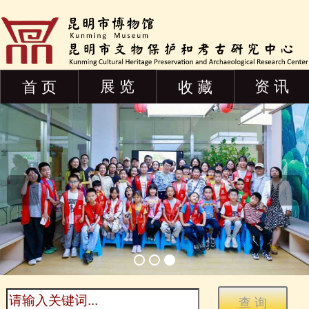
展 览
资 讯
首 页
收 藏