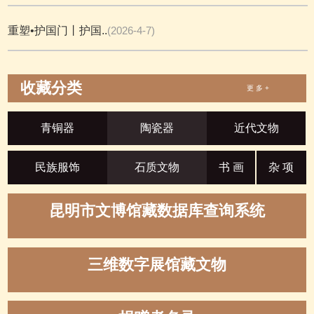
重塑•护国门丨护国..
(2026-4-7)
收藏分类
更 多 +
青铜器
陶瓷器
近代文物
民族服饰
石质文物
书 画
杂 项
昆明市文博馆藏数据库查询系统
三维数字展馆藏文物