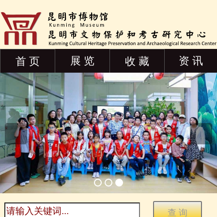
展 览
资 讯
首 页
收 藏