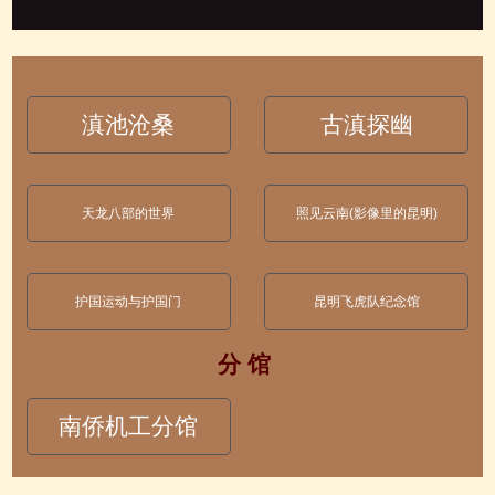
滇池沧桑
古滇探幽
天龙八部的世界
照见云南(影像里的昆明)
护国运动与护国门
昆明飞虎队纪念馆
分 馆
南侨机工分馆