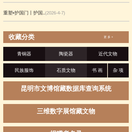
重塑•护国门丨护国..
(2026-4-7)
收藏分类
更 多 +
青铜器
陶瓷器
近代文物
民族服饰
石质文物
书 画
杂 项
昆明市文博馆藏数据库查询系统
三维数字展馆藏文物