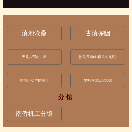
滇池沧桑
古滇探幽
天龙八部的世界
照见云南(影像里的昆明)
护国运动与护国门
昆明飞虎队纪念馆
分 馆
南侨机工分馆