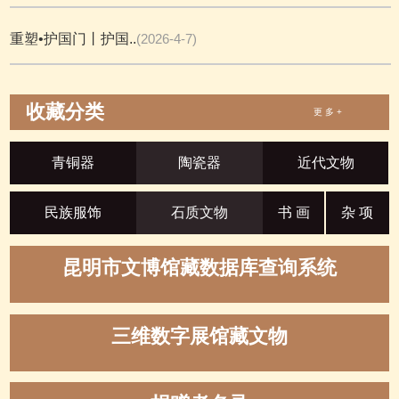
重塑•护国门丨护国..
(2026-4-7)
收藏分类
更 多 +
青铜器
陶瓷器
近代文物
民族服饰
石质文物
书 画
杂 项
昆明市文博馆藏数据库查询系统
三维数字展馆藏文物