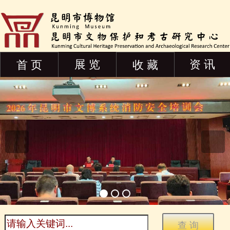
展 览
资 讯
首 页
收 藏