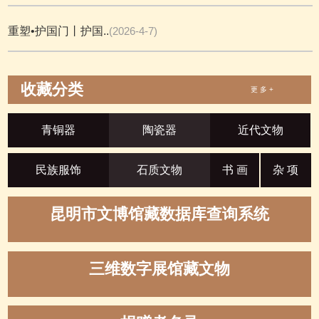
重塑•护国门丨护国..
(2026-4-7)
收藏分类
更 多 +
青铜器
陶瓷器
近代文物
民族服饰
石质文物
书 画
杂 项
昆明市文博馆藏数据库查询系统
三维数字展馆藏文物