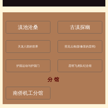
滇池沧桑
古滇探幽
天龙八部的世界
照见云南(影像里的昆明)
护国运动与护国门
昆明飞虎队纪念馆
分 馆
南侨机工分馆