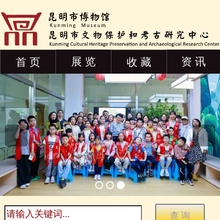
展 览
资 讯
首 页
收 藏