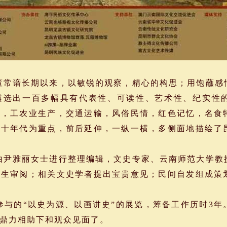
常谙长期以来，以敏锐的观察，精心的构思；用饱蘸感
遴选出一百多幅具有代表性、可读性、艺术性、纪实性
居，工农业生产，交通运输，风俗民情，红色记忆，名食
九十年代为重点，前后延伸，一纵一横，多侧面地描绘了
尹雅丽女士进行整理编辑，文史专家、云南师范大学教
先生审阅；相关文史学者提出宝贵意见；民间自发组成策
与的“以史为源、以画讲史”的展览，筹备工作历时3年
鼎力相助下和观众见面了。