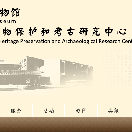
服 务
活 动
教 育
典 藏