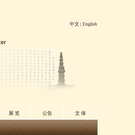
中文
|
English
展 览
公告
文 保