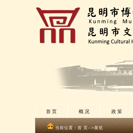
首 页
概 况
政 策
当前位置：
首 页
-->展览