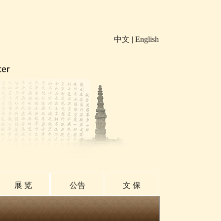
中文
|
English
展 览
公告
文 保