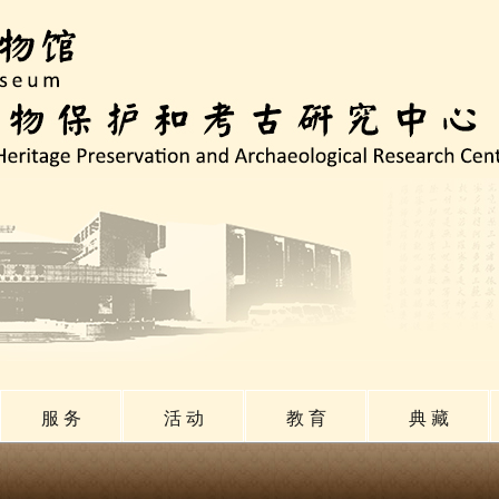
服 务
活 动
教 育
典 藏