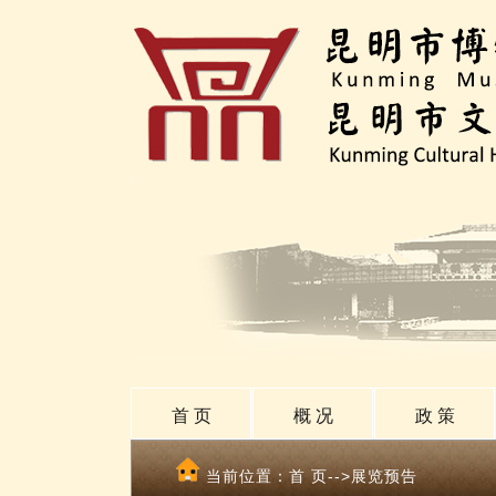
首 页
概 况
政 策
当前位置：
首 页
-->展览预告