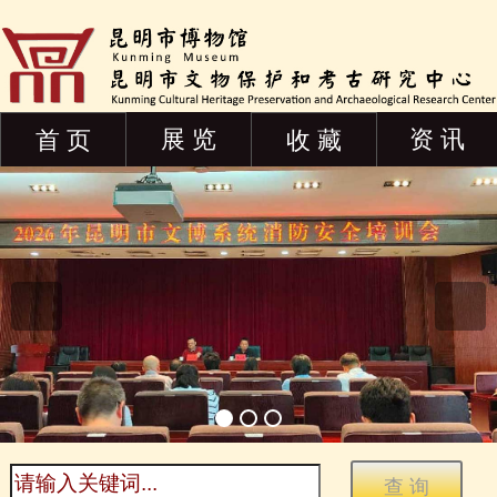
展 览
资 讯
首 页
收 藏