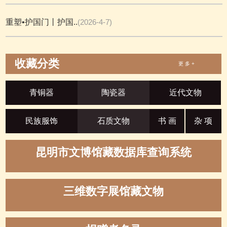
重塑•护国门丨护国..
(2026-4-7)
收藏分类
更 多 +
青铜器
陶瓷器
近代文物
民族服饰
石质文物
书 画
杂 项
昆明市文博馆藏数据库查询系统
三维数字展馆藏文物