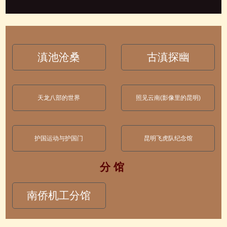
滇池沧桑
古滇探幽
天龙八部的世界
照见云南(影像里的昆明)
护国运动与护国门
昆明飞虎队纪念馆
分 馆
南侨机工分馆