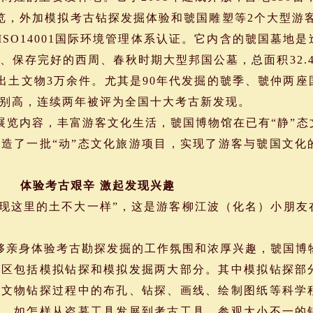
览，外加模拟考古钻探发掘体验和虢国雕塑等2个大型游
ISO14001国际环境管理体系认证。它内含的虢国墓地
、保存完好的西周、春秋时期大型邦国公墓，总面积32.
，出土文物3万余件。尤其是90年代发掘的虢季、虢仲两
别高，连续两年被评为全国十大考古新发现。
展览内容，丰富游客文化生活，虢国博物馆在已有“静”
造了一批“动”态文化旅游项目，实现了游客与虢国文化
辛 激起发现兴趣
现这里的土不大一样”，这是游客柳江波（化名）小朋友
够亲身体验考古勘探发掘的工作氛围和浓厚兴趣，虢国博
展区包括模拟钻探和模拟发掘两大部分。其中模拟钻探部
示文物钻探过程中的布孔、钻探、画线、绘制图纸等科学
明，如怎样从盗墓工具发展到考古工具，参观大小不一的