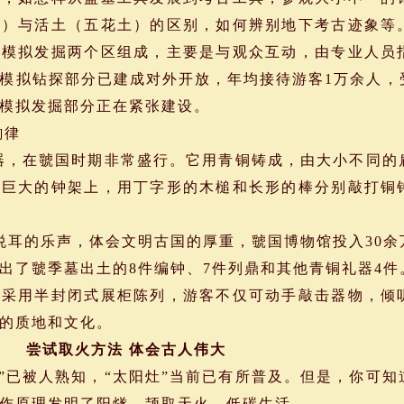
土）与活土（五花土）的区别，如何辨别地下考古迹象等
葬模拟发掘两个区组成，主要是与观众互动，由专业人员
模拟钻探部分已建成对外开放，年均接待游客1万余人，
模拟发掘部分正在紧张建设。
韵律
，在虢国时期非常盛行。它用青铜铸成，由大小不同的
个巨大的钟架上，用丁字形的木槌和长形的棒分别敲打铜
悦耳的乐声，体会文明古国的厚重，虢国博物馆投入30
出了虢季墓出土的8件编钟、7件列鼎和其他青铜礼器4
则采用半封闭式展柜陈列，游客不仅可动手敲击器物，倾
的质地和文化。
法 体会古人伟大
已被人熟知，“太阳灶”当前已有所普及。但是，你可知
工作原理发明了阳燧，颉取天火，低碳生活。