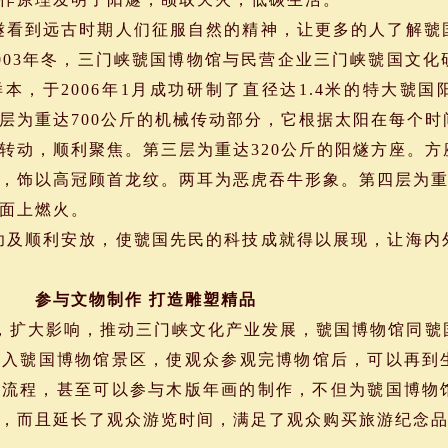
看到远古时期人们征服自然的精神，让更多的人了解虢
003年冬，三门峡虢国博物馆与民营企业三门峡虢国文
本，于2006年1月成功研制了直径达1.4米的特大虢
层为重达700公斤的机械传动部分，它根据太阳在每个
转动，顺利聚焦。第三层为重达320公斤的阳燧方座。
，饰以高冠顾首龙纹。两耳为恶虎吞牛形象。第四层为重
面上燃火。
及顺利安放，使虢国先民的科技成就得以展现，让海内
参与文物制作 打造雕塑精品
，扩大影响，推动三门峡文化产业发展，虢国博物馆同虢
纳入虢国博物馆景区，使观众参观完博物馆后，可以再到
制流程，甚至可以参与木版年画的制作，不但为虢国博物
，而且延长了观众游览时间，满足了观众购买旅游纪念