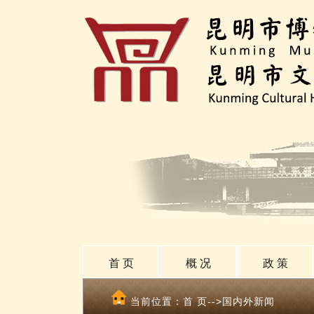
首 页
概 况
政 策
当前位置：
首 页
-->国内外新闻