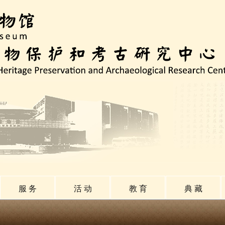
服 务
活 动
教 育
典 藏