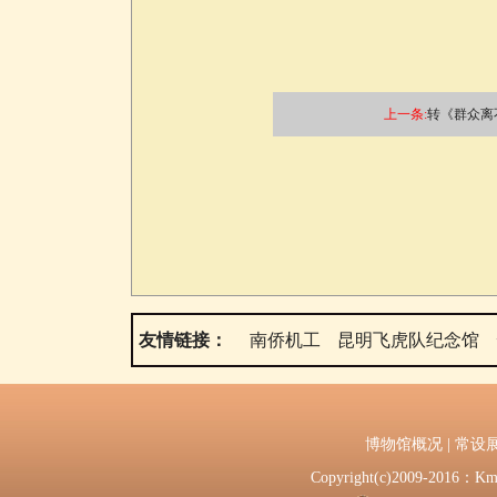
上一条:
转《群众离不
友情链接：
南侨机工
昆明飞虎队纪念馆
博物馆概况
|
常设
Copyright(c)2009-2