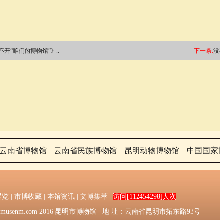
开“咱们的博物馆”》..
下一条:
没
云南省博物馆
云南省民族博物馆
昆明动物博物馆
中国国家
展览
|
市博收藏
|
本馆资讯
|
文博集萃
|
访问[112454298]人次
016：Kmmusenm.com 2016 昆明市博物馆 地 址：云南省昆明市拓东路93号