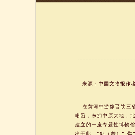
来源：中国文物报作者：黄云
在黄河中游豫晋陕三省
崤函，东拥中原大地，
建立的一座专题性博物馆
出于此，“郭（虢）”“焦