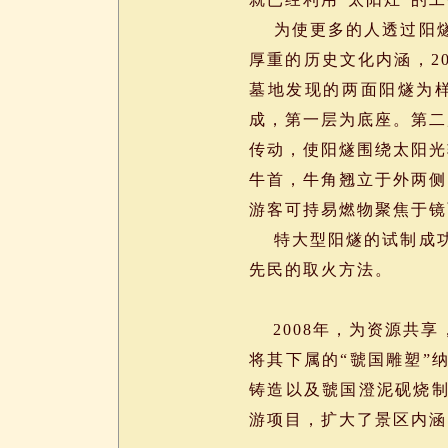
为使更多的人透过阳燧
厚重的历史文化内涵，2
墓地发现的两面阳燧为样
成，第一层为底座。第二
传动，使阳燧围绕太阳光
牛首，牛角翘立于外两侧
游客可持易燃物聚焦于镜
特大型阳燧的试制成功
先民的取火方法。
2008年，为资源共享
将其下属的“虢国雕塑”
铸造以及虢国澄泥砚烧
游项目，扩大了景区内涵