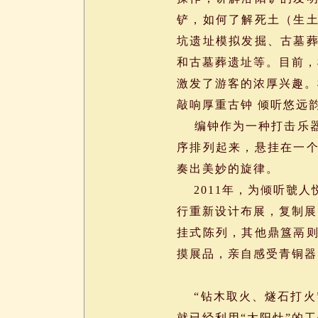
铲，如何了解死土（生
坑遗址模拟发掘、古墓
和古墓葬遗址等。目前，
激发了游客的浓厚兴趣。
敲响厚重古钟 倾听悠远
编钟作为一种打击乐器
序排列起来，悬挂在一
奏出美妙的旋律。
2011年，为倾听虢人
行重新设计布展，复制展
挂式陈列，其他鼎簋鬲
摸展品，亲自感受青铜器
尝试取火方
“钻木取火、燧石打火”
就已经利用“太阳灶”的