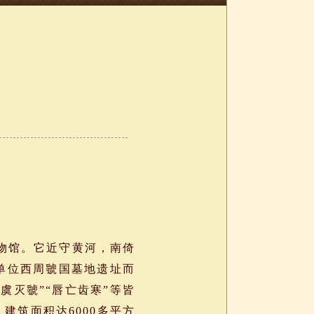
物馆。它近守黄河，南倚
单位西周虢国墓地遗址而
虞灭虢”“唇亡齿寒”等皆
，建筑面积达6000多平方