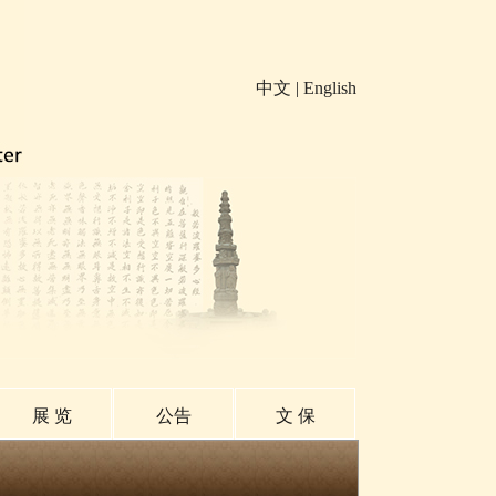
中文
|
English
展 览
公告
文 保