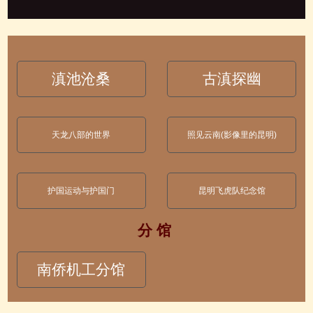
滇池沧桑
古滇探幽
天龙八部的世界
照见云南(影像里的昆明)
护国运动与护国门
昆明飞虎队纪念馆
分 馆
南侨机工分馆