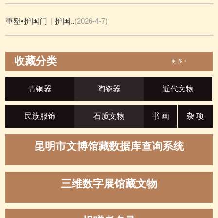
重塑•护国门丨护国..
(2026-4-7)
收藏分类
更 多 +
青铜器
陶瓷器
近代文物
民族服饰
石质文物
书 画
杂 项
昆明市文博馆藏数据库查询系统
三维数字展馆藏文物