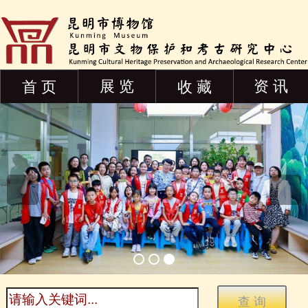
展 览
资 讯
首 页
收 藏