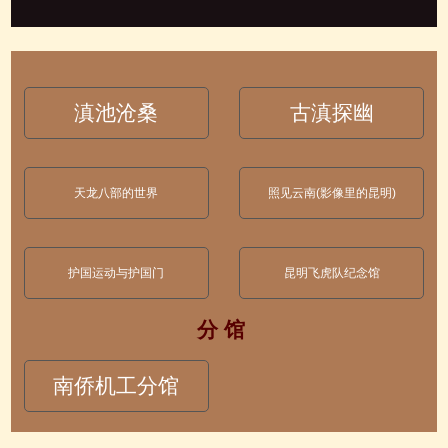
滇池沧桑
古滇探幽
天龙八部的世界
照见云南(影像里的昆明)
护国运动与护国门
昆明飞虎队纪念馆
分 馆
南侨机工分馆