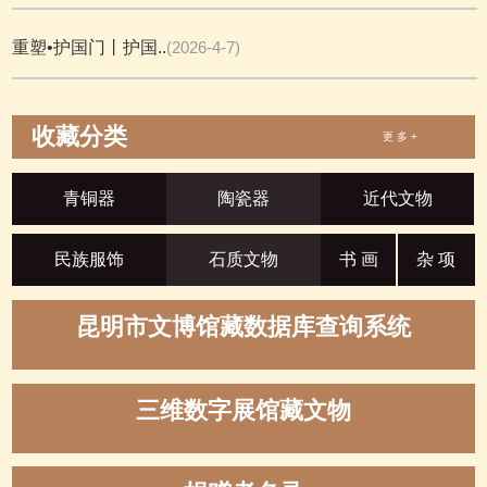
重塑•护国门丨护国..
(2026-4-7)
收藏分类
更 多 +
青铜器
陶瓷器
近代文物
民族服饰
石质文物
书 画
杂 项
昆明市文博馆藏数据库查询系统
三维数字展馆藏文物