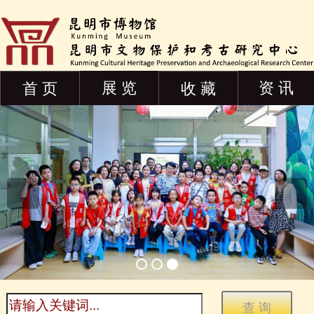
展 览
资 讯
首 页
收 藏