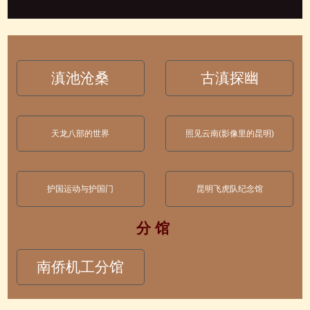
滇池沧桑
古滇探幽
天龙八部的世界
照见云南(影像里的昆明)
护国运动与护国门
昆明飞虎队纪念馆
分 馆
南侨机工分馆