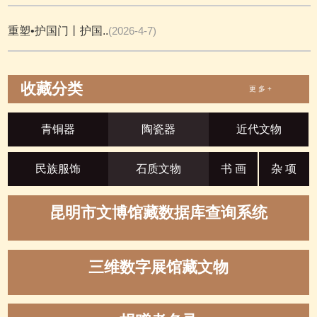
重塑•护国门丨护国..
(2026-4-7)
收藏分类
更 多 +
青铜器
陶瓷器
近代文物
民族服饰
石质文物
书 画
杂 项
昆明市文博馆藏数据库查询系统
三维数字展馆藏文物