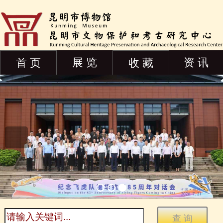
展 览
资 讯
首 页
收 藏