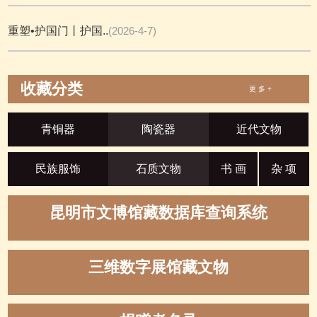
重塑•护国门丨护国..
(2026-4-7)
收藏分类
更 多 +
青铜器
陶瓷器
近代文物
民族服饰
石质文物
书 画
杂 项
昆明市文博馆藏数据库查询系统
三维数字展馆藏文物