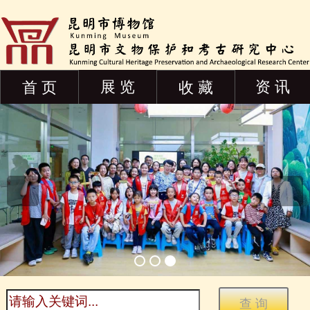
展 览
资 讯
首 页
收 藏