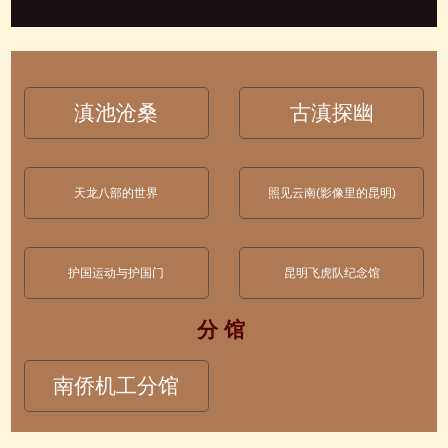
滇池沧桑
古滇探幽
天龙八部的世界
照见云南(影像里的昆明)
护国运动与护国门
昆明飞虎队纪念馆
分 馆
南侨机工分馆